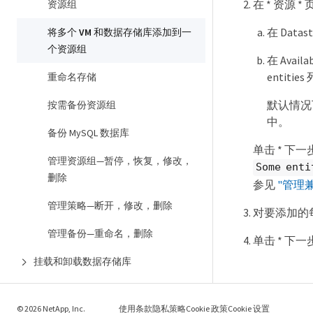
在 * 资源
资源组
在 Dat
将多个 VM 和数据存储库添加到一
个资源组
在 Ava
entit
重命名存储
默认情况
按需备份资源组
中。
备份 MySQL 数据库
单击 * 下
管理资源组—暂停，恢复，修改，
Some enti
删除
参见
"管理
管理策略—断开，修改，删除
对要添加的每
管理备份—重命名，删除
单击 * 下一
挂载和卸载数据存储库
从备份还原
© 2026 NetApp, Inc.
使用条款
隐私策略
Cookie 政策
Cookie 设置