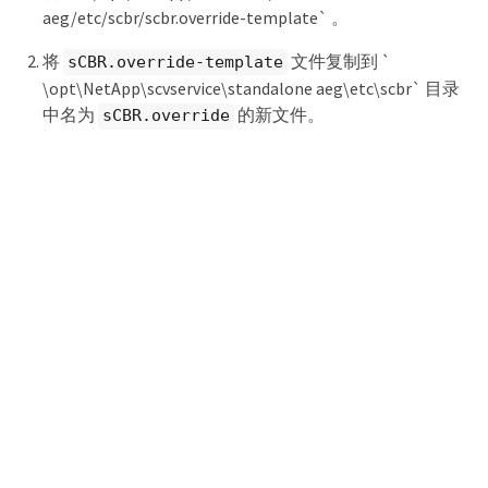
aeg/etc/scbr/scbr.override-template` 。
将
文件复制到 `
sCBR.override-template
\opt\NetApp\scvservice\standalone aeg\etc\scbr` 目录
中名为
的新文件。
sCBR.override