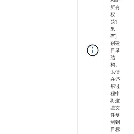
和组
所有
权
(如
果
有)
创建
目录
结
构、
以便
在还
原过
程中
将这
些文
件复
制到
目标