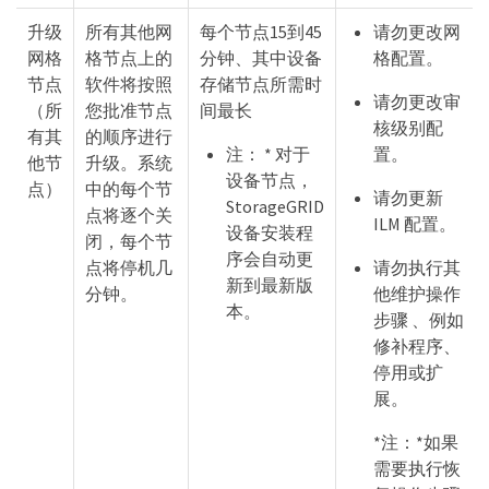
升级
所有其他网
每个节点15到45
请勿更改网
网格
格节点上的
分钟、其中设备
格配置。
节点
软件将按照
存储节点所需时
请勿更改审
（所
您批准节点
间最长
核级别配
有其
的顺序进行
注： * 对于
置。
他节
升级。系统
设备节点，
点）
中的每个节
请勿更新
StorageGRID
点将逐个关
ILM 配置。
设备安装程
闭，每个节
序会自动更
点将停机几
请勿执行其
新到最新版
分钟。
他维护操作
本。
步骤 、例如
修补程序、
停用或扩
展。
*注：*如果
需要执行恢