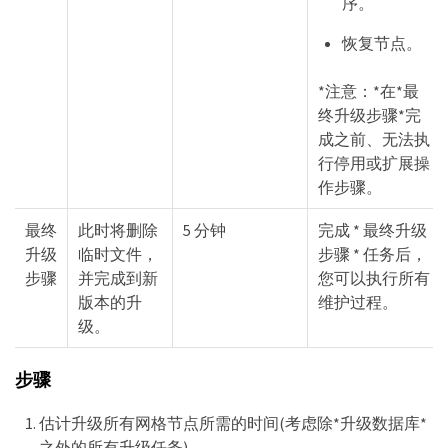
序。
恢复节点。
*注意：*在*最
终升级步骤*完
成之前、无法执
行停用或扩展操
作步骤。
最终
此时将删除
5 分钟
完成 * 最终升级
升级
临时文件，
步骤 * 任务后，
步骤
并完成到新
您可以执行所有
版本的升
维护过程。
级。
步骤
估计升级所有网格节点所需的时间(考虑除*升级数据库*
之外的所有升级任务)。