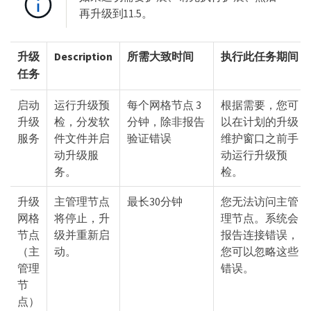
再升级到11.5。
升级
Description
所需大致时间
执行此任务期间
任务
启动
运行升级预
每个网格节点 3
根据需要，您可
升级
检，分发软
分钟，除非报告
以在计划的升级
服务
件文件并启
验证错误
维护窗口之前手
动升级服
动运行升级预
务。
检。
升级
主管理节点
最长30分钟
您无法访问主管
网格
将停止，升
理节点。系统会
节点
级并重新启
报告连接错误，
（主
动。
您可以忽略这些
管理
错误。
节
点）