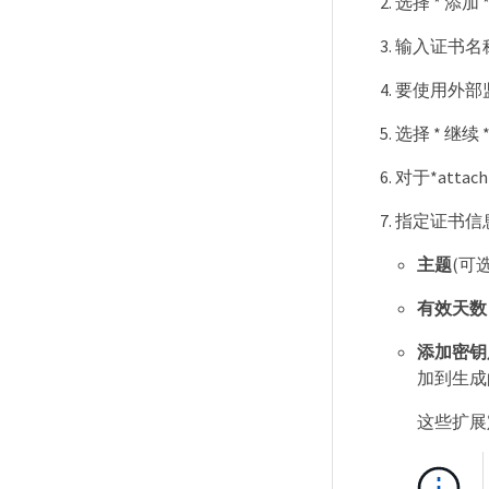
选择 * 添加 
输入证书名
要使用外部监控工
选择 * 继续 
对于*attach 
指定证书信
主题
(可
有效天数
添加密钥
加到生成
这些扩展