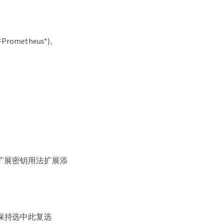
ometheus*)。
扩展密钥用法扩展添
保持选中此复选