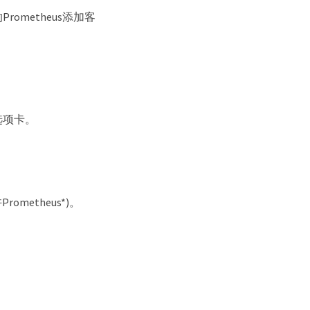
metheus添加客
 选项卡。
ometheus*)。