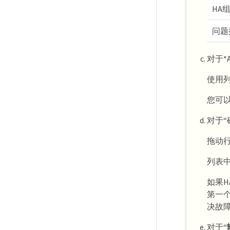
HA
问题
对于*
使用
您可
对于
拖动行
列表
如果H
第一个
决故障
对于“