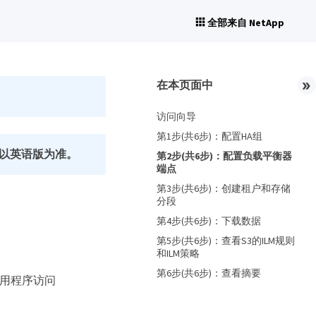
全部来自 NetApp
在本页面中
访问向导
第1步(共6步)：配置HA组
以英语版为准。
第2步(共6步)：配置负载平衡器
端点
第3步(共6步)：创建租户和存储
分段
第4步(共6步)：下载数据
第5步(共6步)：查看S3的ILM规则
和ILM策略
第6步(共6步)：查看摘要
应用程序访问