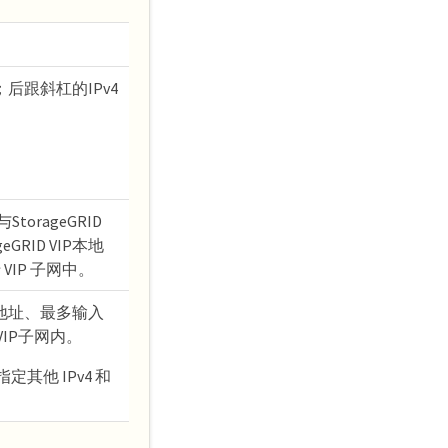
；后跟斜杠的IPv4
StorageGRID
GRID VIP本地
VIP 子网中。
P地址、最多输入
VIP子网内。
其他 IPv4 和