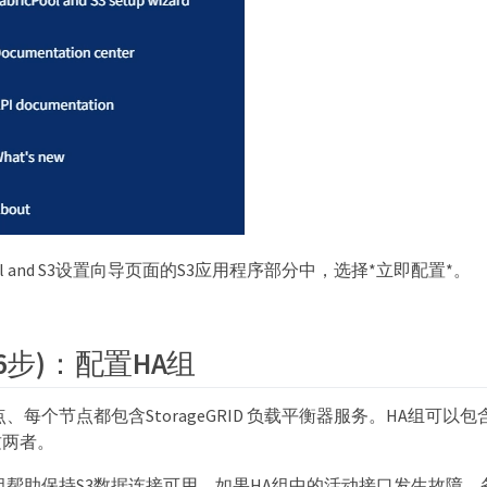
Pool and S3设置向导页面的S3应用程序部分中，选择*立即配置*。
6步)：配置HA组
、每个节点都包含StorageGRID 负载平衡器服务。HA组可以
这两者。
组帮助保持S3数据连接可用。如果HA组中的活动接口发生故障