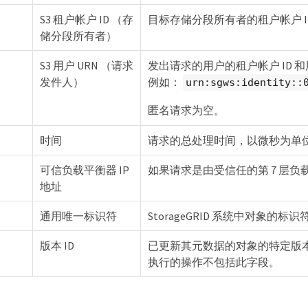
S3 租户帐户 ID （存
目标存储分段所有者的租户帐户 
储分段所有者）
S3 用户 URN （请求
发出请求的用户的租户帐户 ID 
发件人）
例如：
urn:sgws:identity::
匿名请求为空。
时间
请求的总处理时间，以微秒为单
可信负载平衡器 IP
如果请求是由受信任的第 7 层负
地址
通用唯一标识符
StorageGRID 系统中对象的标识
版本 ID
已更新其元数据的对象的特定版本
执行的操作不包括此字段。