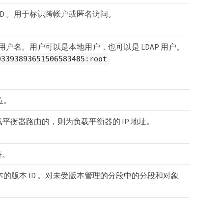
ID 。用于标识跨帐户或匿名访问。
和用户名。用户可以是本地用户，也可以是 LDAP 用户。
03393893651506583485:root
位。
载平衡器路由的，则为负载平衡器的 IP 地址。
符。
的版本 ID 。对未受版本管理的分段中的分段和对象