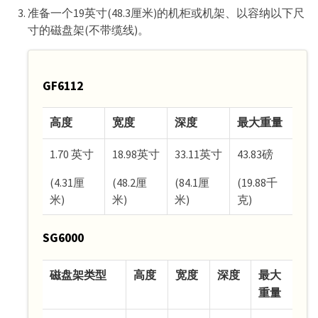
准备一个19英寸(48.3厘米)的机柜或机架、以容纳以下尺
寸的磁盘架(不带缆线)。
GF6112
高度
宽度
深度
最大重量
1.70 英寸
18.98英寸
33.11英寸
43.83磅
(4.31厘
(48.2厘
(84.1厘
(19.88千
米)
米)
米)
克)
SG6000
磁盘架类型
高度
宽度
深度
最大
重量