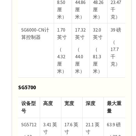
8.50
44.86
48.26
23.47
厘
厘
厘
千
米）
米）
米）
克）
SG6000-CN计
1.70
17.32
32.0
39 磅
算控制器
英寸
英寸
英寸
（
（
（
（
17.7
4.32
44.0
81.3
千
厘
厘
厘
克）
米）
米）
米）
SG5700
设备型
高度
宽度
深度
最大重
号
量
SG5712
3.41 英
17.6 英
21.1 英
63.9 磅
寸
寸
寸