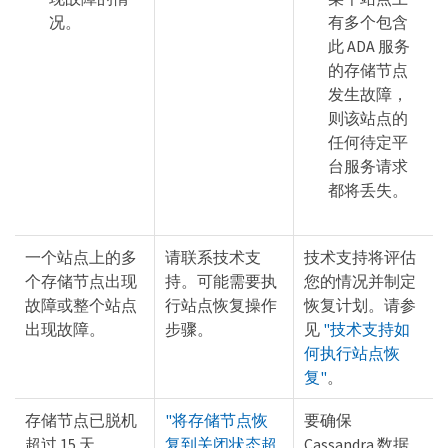
况。
有多个包含
此 ADA 服务
的存储节点
发生故障，
则该站点的
任何待定平
台服务请求
都将丢失。
一个站点上的多
请联系技术支
技术支持将评估
个存储节点出现
持。可能需要执
您的情况并制定
故障或整个站点
行站点恢复操作
恢复计划。请参
出现故障。
步骤。
见
"技术支持如
何执行站点恢
复"
。
存储节点已脱机
"将存储节点恢
要确保
超过 15 天。
复到关闭状态超
Cassandra 数据