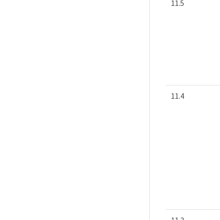
11.5
11.4
11.3