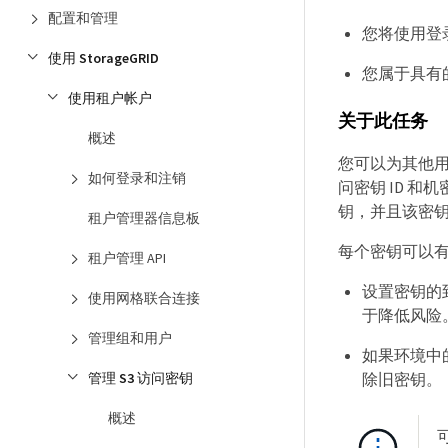
配置和管理
您将使用登
使用 StorageGRID
您属于具有
使用租户帐户
关于此任务
概述
您可以为其他用
如何登录和注销
问密钥 ID 
钥，并且该密
租户管理器信息板
每个密钥可以
租户管理 API
设置密钥的
使用网格联合连接
于降低风险
管理组和用户
如果环境中
管理 S3 访问密钥
除旧密钥。
概述