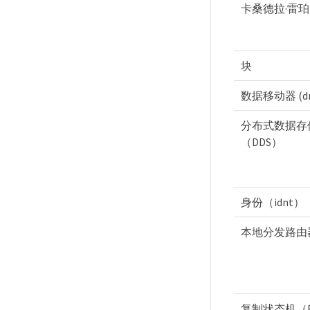
卡桑德拉·雷珀
块
数据移动器 (d
分布式数据存
（DDS）
身份（idnt）
本地分发路由器 
复制状态机（R