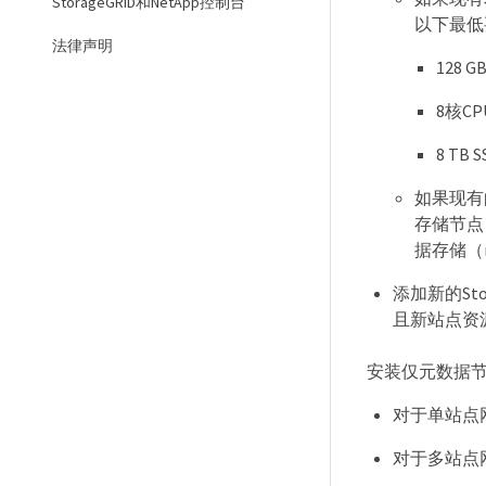
StorageGRID和NetApp控制台
以下最低
法律声明
128 G
8核CP
8 TB
如果现有的S
存储节点，
据存储（r
添加新的St
且新站点资源
安装仅元数据
对于单站点
对于多站点