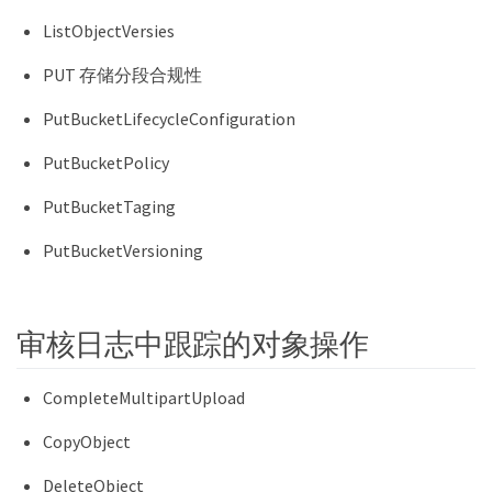
ListObjectVersies
PUT 存储分段合规性
PutBucketLifecycleConfiguration
PutBucketPolicy
PutBucketTaging
PutBucketVersioning
审核日志中跟踪的对象操作
CompleteMultipartUpload
CopyObject
DeleteObject