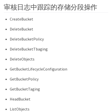
审核日志中跟踪的存储分段操作
CreateBucket
DeleteBucket
DeleteBucketPolicy
DeleteBucketTbaging
DeleteObjects
GetBucketLifecycleConfiguration
GetBucketPolicy
GetBucketTaging
HeadBucket
ListObjects