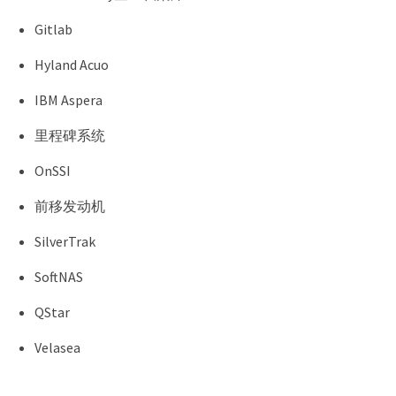
Gitlab
Hyland Acuo
IBM Aspera
里程碑系统
OnSSI
前移发动机
SilverTrak
SoftNAS
QStar
Velasea