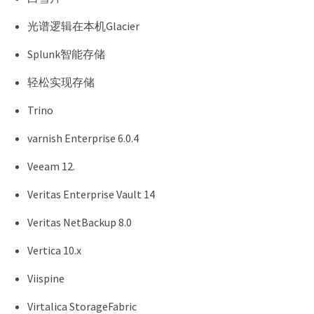
光谱逻辑在本机Glacier
Splunk智能存储
轻松实现存储
Trino
varnish Enterprise 6.0.4
Veeam 12.
Veritas Enterprise Vault 14
Veritas NetBackup 8.0
Vertica 10.x
Viispine
Virtalica StorageFabric