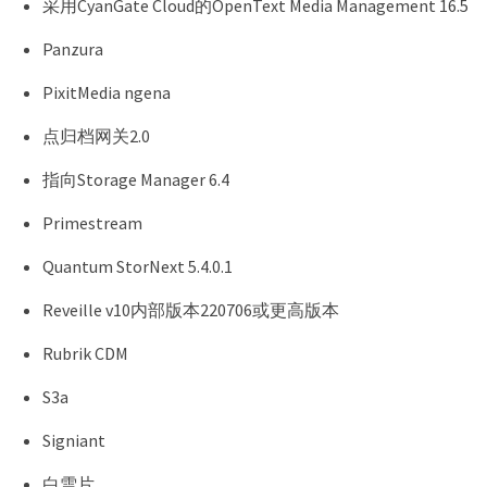
采用CyanGate Cloud的OpenText Media Management 16.5
Panzura
PixitMedia ngena
点归档网关2.0
指向Storage Manager 6.4
Primestream
Quantum StorNext 5.4.0.1
Reveille v10内部版本220706或更高版本
Rubrik CDM
S3a
Signiant
白雪片