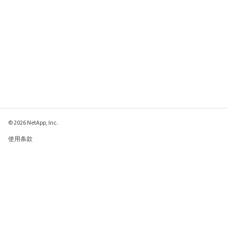
© 2026 NetApp, Inc.
使用条款
隐私策略
Cookie 政策
Cookie 设置
请发送有关此页面的反馈