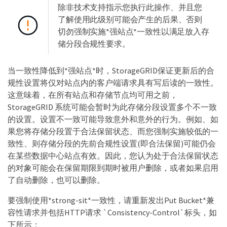
除非技术支持指示您执行此操作、并且您
了解使用此级别可能会产生的后果、否则
切勿强制实施*强站点*一致性以满足放入存
储分段合规性要求。
当一致性降低到*强站点*时，StorageGRID保证更新后的合
规性设置将仅对站点内的客户端请求具有写后读的一致性。
这意味着，在所有站点和存储节点均可用之前，
StorageGRID 系统可能会暂时为此存储分段设置多个不一致
的设置。设置不一致可能导致意外和意外的行为。例如、如
果您将存储分段置于合法保留状态、而您强制实施较低的一
致性、则存储分段的先前合规性设置(即合法保留)可能仍会
在某些数据中心站点有效。因此，您认为处于合法保留状态
的对象可能会在保留期限到期时被用户删除，或者如果启用
了自动删除，也可以删除。
要强制使用*strong-sit*一致性，请重新发出Put Bucket*兼
容性请求并包括HTTP请求 `Consistency-Control`标头，如
下所示：