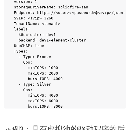
version: 1

storageDriverName: solidfire-san

Endpoint: https://<user>:<password>@<mvip>/json-rp
SVIP: <svip>:3260

TenantName: <tenant>

labels:

  k8scluster: dev1

  backend: dev1-element-cluster

UseCHAP: true

Types:

  - Type: Bronze

    Qos:

      minIOPS: 1000

      maxIOPS: 2000

      burstIOPS: 4000

  - Type: Silver

    Qos:

      minIOPS: 4000

      maxIOPS: 6000

      burstIOPS: 8000

  - Type: Gold

    Qos:

      minIOPS: 6000

示例2：具有虚拟池的驱动程序的后
      maxIOPS: 8000
