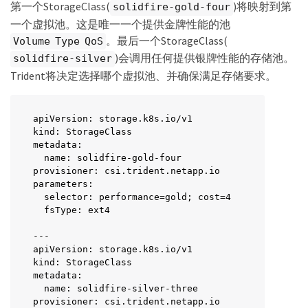
第一个StorageClass(
)将映射到第
solidfire-gold-four
region: us-east-1

一个虚拟池。这是唯一一个提供金牌性能的池
storage:

  - labels:

。最后一个StorageClass(
Volume Type QoS
      performance: gold

)会调用任何提供银牌性能的存储池。
solidfire-silver
      cost: "4"

Trident将决定选择哪个虚拟池、并确保满足存储要求。
    zone: us-east-1a

    type: Gold

  - labels:

      performance: silver

apiVersion: storage.k8s.io/v1

      cost: "3"

kind: StorageClass

    zone: us-east-1b

metadata:

    type: Silver

  name: solidfire-gold-four

  - labels:

provisioner: csi.trident.netapp.io

      performance: bronze

parameters:

      cost: "2"

  selector: performance=gold; cost=4

    zone: us-east-1c

  fsType: ext4

    type: Bronze

  - labels:

---

      performance: silver

apiVersion: storage.k8s.io/v1

      cost: "1"

kind: StorageClass

    zone: us-east-1d
metadata:

  name: solidfire-silver-three

provisioner: csi.trident.netapp.io
