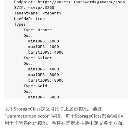
Endpoint: https://<user>:<password>@<mvip>/json-rp
SVIP: <svip>:3260

TenantName: <tenant>

UseCHAP: true

Types:

  - Type: Bronze

    Qos:

      minIOPS: 1000

      maxIOPS: 2000

      burstIOPS: 4000

  - Type: Silver

    Qos:

      minIOPS: 4000

      maxIOPS: 6000

      burstIOPS: 8000

  - Type: Gold

    Qos:

      minIOPS: 6000

      maxIOPS: 8000

以下StorageClass定义引用了上述虚拟池。通过
      burstIOPS: 10000

type: Silver

`parameters.selector`字段、每个StorageClass都会调用可
labels:

用于托管卷的虚拟池。卷将在选定虚拟池中定义各个方面。
  store: solidfire

  k8scluster: dev-1-cluster
