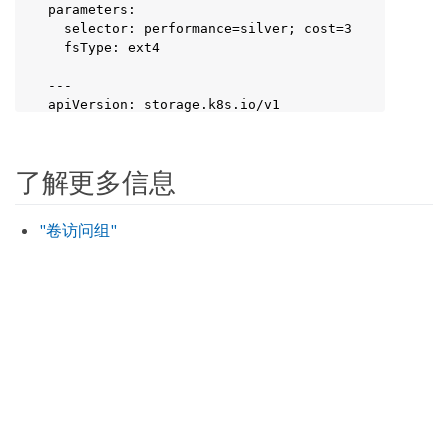
parameters:

  selector: performance=silver; cost=3

  fsType: ext4

---

apiVersion: storage.k8s.io/v1

kind: StorageClass

metadata:

  name: solidfire-bronze-two

了解更多信息
provisioner: csi.trident.netapp.io

parameters:

  selector: performance=bronze; cost=2

"卷访问组"
  fsType: ext4

---

apiVersion: storage.k8s.io/v1

kind: StorageClass

metadata:

  name: solidfire-silver-one

provisioner: csi.trident.netapp.io

parameters:

  selector: performance=silver; cost=1

  fsType: ext4
