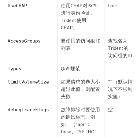
使用CHAP对iSCSI
true
UseCHAP
进行身份验证。
Trident使用
CHAP。
要使用的访问组 ID
查找名为
AccessGroups
列表
Trident的
访问组的ID
QoS 规范
Types
如果请求的卷大小
"" （默认情
limitVolumeSize
超过此值，则配置
况下不强制
失败
实施）
故障排除时要使用
空
debugTraceFlags
的调试标志。例
如、｛"api"：
false、"METHO"：