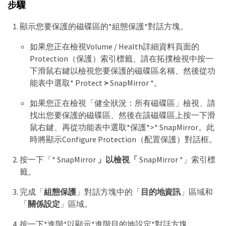
步驟
顯示您要保護的磁碟區的*組態保護*對話方塊。
如果您正在檢視Volume / Health詳細資料頁面的
Protection（保護）索引標籤、請在拓撲檢視中按一
下滑鼠右鍵以檢視您要保護的磁碟區名稱、然後從功
能表中選取* Protect
>
SnapMirror *。
如果您正在檢視「健全狀況：所有磁碟區」檢視、請
找出您要保護的磁碟區、然後在該磁碟區上按一下滑
鼠右鍵、再從功能表中選取*保護*>* SnapMirror。此
時將顯示Configure Protection（配置保護）對話框。
按一下「* SnapMirror
」以檢視「
SnapMirror *」索引標
籤。
完成「
組態保護
」對話方塊中的「
目的地資訊
」區域和
「
關係設定
」區域。
按一下*進階*以顯示*進階目的地設定*對話方塊。