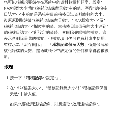
您可以根據想要儲存在系統中的資料數量和頻率、設定*
MAX檔案大小*和*稽核記錄保留天數*中的值。字段*總稽核
日誌大小*中的值是系統中目前稽核日誌資料總數的大小。
復原原則取決於*稽核記錄保留天數*、* MAX檔案大小*及*
稽核記錄總大小*欄位中的值。當稽核日誌備份的大小達到*
總稽核日誌大小*所設定的值時、會刪除先歸檔的檔案。這
表示會刪除最舊的檔案。但檔案項目仍可在資料庫中使用、
並標示為「滾存刪除」。「
稽核記錄保留天數
」值是保留稽
核記錄檔的天數。超過此欄位中設定值的任何檔案都會被復
原。
步驟
按一下「
稽核記錄
>*設定*」。
在* MAX檔案大小*、*稽核記錄總大小*和*稽核記錄保留
天數*中輸入值。
如果您要啟用遠端記錄、則應選取*啟用遠端記錄*。