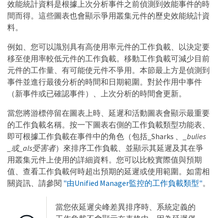
效能統計資料是根據上次分析事件之前偵測到效能事件的時
間而得。這些圖表也會顯示爭用叢集元件的歷史效能統計資
料。
例如、您可以識別具有高使用率元件的工作負載、以決定要
移至使用率較低元件的工作負載。移動工作負載可減少目前
元件的工作量、有可能使元件不爭用。本節最上方是偵測到
事件並進行最後分析的時間和日期範圍。對於作用中事件
（新事件或已確認事件）、上次分析的時間會更新。
當您將游標停留在圖表上時、延遲和活動圖表會顯示最重要
的工作負載名稱。按一下圖表右側的工作負載類型功能表、
即可根據工作負載在事件中的角色（包括_Sharks
、_bulies
_或_als受害者
）來排序工作負載、並顯示其延遲及其在爭
用叢集元件上使用的詳細資料。您可以比較實際值與預期
值、查看工作負載何時超出預期的延遲或使用範圍。如需相
關資訊、請參閱
"由Unified Manager監控的工作負載類型"
。
當您依延遲尖峰差異排序時、系統定義的