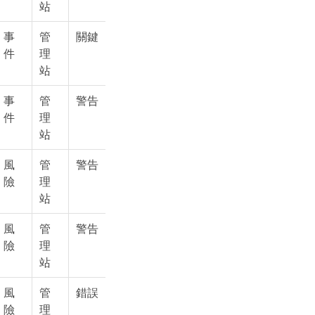
站
事
管
關鍵
件
理
站
事
管
警告
件
理
站
風
管
警告
險
理
站
風
管
警告
險
理
站
風
管
錯誤
險
理