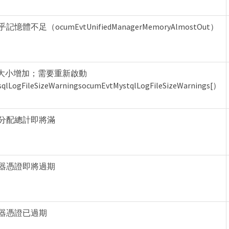
體不足（ocumEvtUnifiedManagerMemoryAlmostOut）
檔大小增加；需要重新啟動
lLogFileSizeWarningsocumEvtMystqlLogFileSizeWarnings[）
分配總計即將滿
器憑證即將過期
器憑證已過期