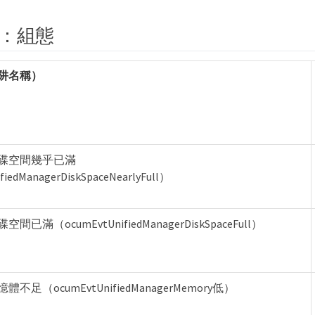
：組態
阱名稱）
碟空間幾乎已滿
iedManagerDiskSpaceNearlyFull）
已滿（ocumEvtUnifiedManagerDiskSpaceFull）
足（ocumEvtUnifiedManagerMemory低）