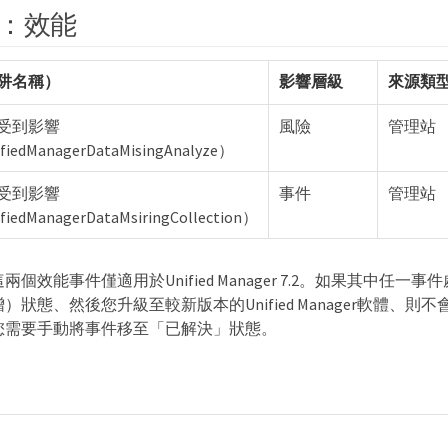
：效能
阱名稱）
影響層級
來源類
受到影響
風險
管理站
fiedManagerDataMisingAnalyze）
受到影響
事件
管理站
iedManagerDataMsiringCollection）
這兩個效能事件僅適用於Unified Manager 7.2。如果其中任一
增）狀態、然後您升級至較新版本的Unified Manager軟體、則
您需要手動將事件移至「已解決」狀態。