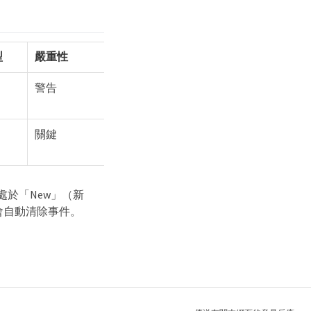
型
嚴重性
警告
關鍵
事件處於「New」（新
不會自動清除事件。