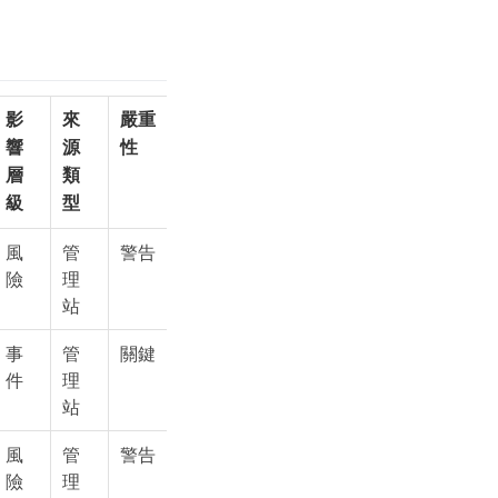
影
來
嚴重
響
源
性
層
類
級
型
風
管
警告
險
理
站
事
管
關鍵
件
理
站
風
管
警告
險
理