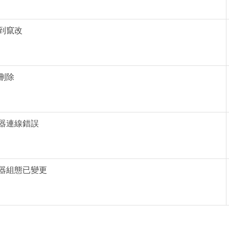
到竄改
刪除
器連線錯誤
器組態已變更