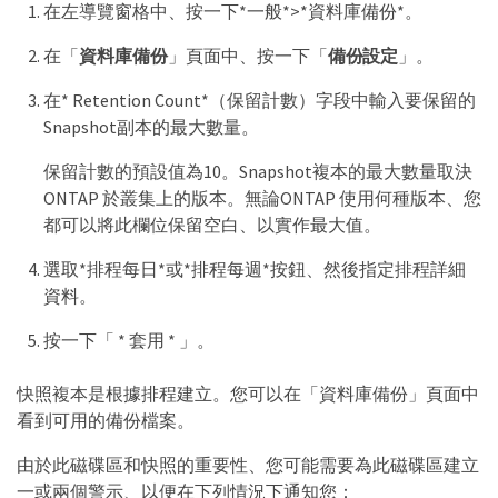
在左導覽窗格中、按一下*一般*>*資料庫備份*。
在「
資料庫備份
」頁面中、按一下「
備份設定
」。
在* Retention Count*（保留計數）字段中輸入要保留的
Snapshot副本的最大數量。
保留計數的預設值為10。Snapshot複本的最大數量取決
ONTAP 於叢集上的版本。無論ONTAP 使用何種版本、您
都可以將此欄位保留空白、以實作最大值。
選取*排程每日*或*排程每週*按鈕、然後指定排程詳細
資料。
按一下「 * 套用 * 」。
快照複本是根據排程建立。您可以在「資料庫備份」頁面中
看到可用的備份檔案。
由於此磁碟區和快照的重要性、您可能需要為此磁碟區建立
一或兩個警示、以便在下列情況下通知您：