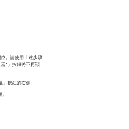
欄位。請使用上述步驟
器*」按鈕將不再顯
選」按鈕的右側。
選。