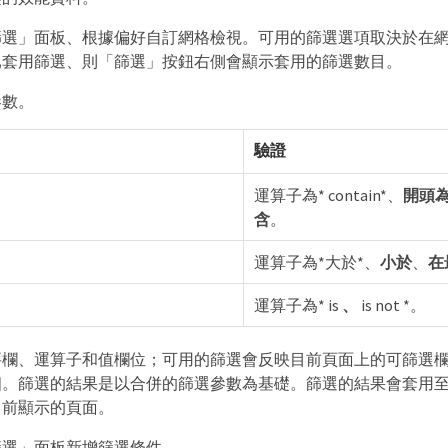
篩選」面板、根據偏好自訂網格檢視。可用的篩選選項取決於在
已套用篩選、則「篩選」按鈕右側會顯示套用的篩選數目。
參數。
驗證
運算子為* contain*、
開頭
含
。
運算子為*大於*、
小於
、
在
運算子為* is
、
is not *。
要欄、運算子和值欄位；可用的篩選會反映目前頁面上的可篩選
個。篩選的結果是以合併的篩選參數為基礎。篩選的結果會套用
目前顯示的頁面。
篩選」面板新增篩選條件。