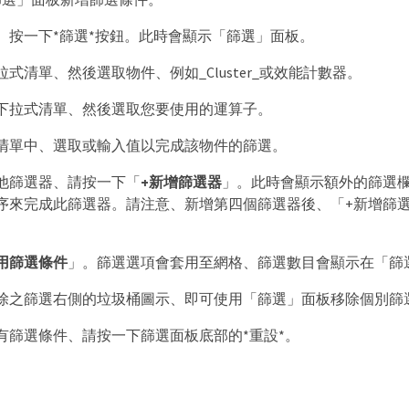
、按一下*篩選*按鈕。此時會顯示「篩選」面板。
式清單、然後選取物件、例如_Cluster_或效能計數器。
下拉式清單、然後選取您要使用的運算子。
清單中、選取或輸入值以完成該物件的篩選。
他篩選器、請按一下「
+新增篩選器
」。此時會顯示額外的篩選
序來完成此篩選器。請注意、新增第四個篩選器後、「+新增篩選
用篩選條件
」。篩選選項會套用至網格、篩選數目會顯示在「篩
除之篩選右側的垃圾桶圖示、即可使用「篩選」面板移除個別篩
有篩選條件、請按一下篩選面板底部的*重設*。