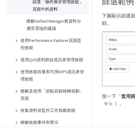
篩選範例
篩選「物件庫存管理效能」
頁面中的資料
下圖顯示篩選面
瞭解Unified Manager將資料分
鈕。
層至雲端的建議
使用Performance Explorer頁面監
控效能
使用QoS原則群組資訊來管理效能
使用效能容量和可用IOPS資訊來管
理效能
瞭解及使用「節點容錯移轉規劃」
按一下「
套用
頁面
）。
收集資料並監控工作負載效能
瞭解效能事件和警示
管理效能臨界值