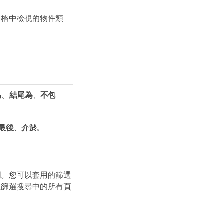
網格中檢視的物件類
為
、
結尾為
、
不包
最後
、
介於
。
欄。您可以套用的篩選
至篩選搜尋中的所有頁