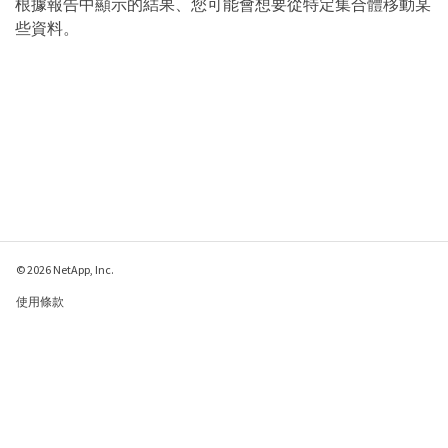
根據報告中顯示的結果、您可能會想要從特定集合體移動某
些資料。
© 2026 NetApp, Inc.
使用條款
隱私權政策
Cookie 政策
Cookie 設定
傳送有關本網頁的意見反應