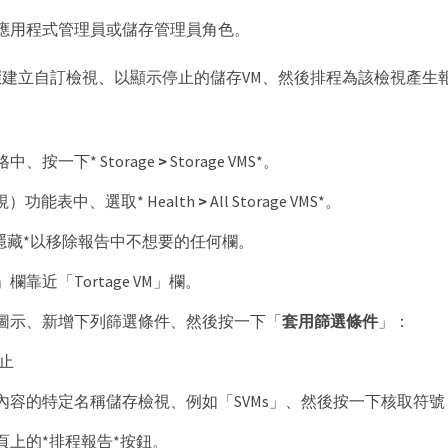
應用程式管理員或儲存管理員角色。
建立自訂檢視、以顯示停止的儲存VM、然後排程為該檢視產生
、按一下* Storage
>
Storage VMS*。
視）功能表中、選取* Health
>
All Storage VMS*。
/隱藏*以移除報告中不想要的任何欄。
」欄靠近「Tortage VM」欄。
圖示、新增下列篩選條件、然後按一下「
套用篩選條件
」：
止
內容的特定名稱儲存檢視、例如「SVMs」、然後按一下核取符號
頁上的*排程報告*按鈕。