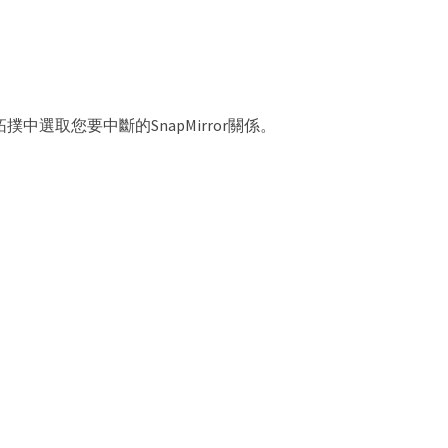
、從拓撲中選取您要中斷的SnapMirror關係。