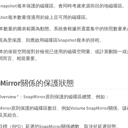
napshot複本保護的磁碟區、會同時考慮來源與目的地磁碟區。
pshot複本數量僅適用於線上且可用的磁碟區。
hot複本數量的圖表範圍為動態。系統會根據所選叢集中的快照數量
為受保護、則應啟用磁碟區Snapshot複本的排程。
ot複本的保留空間值對於檢視已使用的磁碟空間量、或計算刪除一或多個
間而言、相當重要。
pMirror關係的保護狀態
or Overview *：SnapMirror原則保護的磁碟區總覽、例如：
Mirror原則保護的磁碟區數目、例如Volume SnapMirror關係、
及其組合。
標（RPO）延遲的SnapMirror關係總數、取決於延遲狀態。