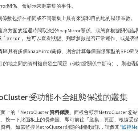
Mirror關係、會顯示來源叢集的事件。
rror關係數包括在相同或不同叢集上具有來源和目的地的磁碟區數。
複寫方面的延遲時間取決於SnapMirror關係。狀態會根據關係
。您可以查看狀態、判斷參數是否正常運作、或是否
或 `error
區具有多個SnapMirror關係、則會計算每個關係類型的RPO延
目的地之間的資料複寫發生問題（例如當關係中斷時）、則磁碟
roCluster 受功能不全組態保護的叢集
面上的「MetroCluster
資料保護
」面板會顯示MetroCluster
目。按一下此面板上的長條圖、即可前往「叢集」頁面、根據受
料。如需監控 MetroCluster 組態的相關資訊，請參閱
"監控Met