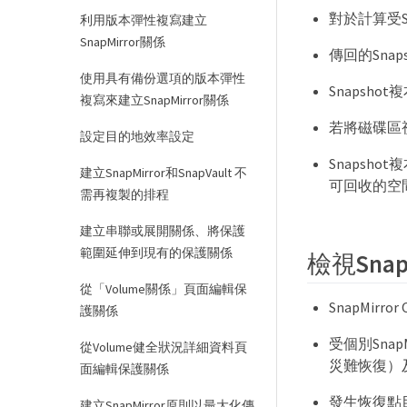
對於計算受S
利用版本彈性複寫建立
SnapMirror關係
傳回的Sna
使用具有備份選項的版本彈性
Snaps
複寫來建立SnapMirror關係
若將磁碟區視
設定目的地效率設定
Snapsh
建立SnapMirror和SnapVault 不
可回收的空
需再複製的排程
建立串聯或展開關係、將保護
範圍延伸到現有的保護關係
檢視Sna
從「Volume關係」頁面編輯保
SnapMirr
護關係
受個別Snap
從Volume健全狀況詳細資料頁
災難恢復）
面編輯保護關係
發生恢復點目
建立SnapMirror原則以最大化傳