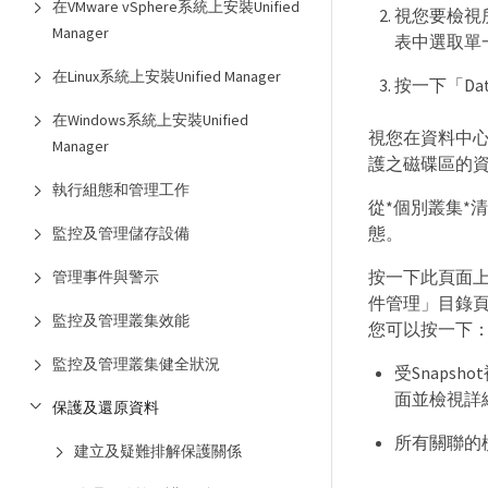
在VMware vSphere系統上安裝Unified
視您要檢視
Manager
表中選取單
在Linux系統上安裝Unified Manager
按一下「Da
在Windows系統上安裝Unified
視您在資料中心中
Manager
護之磁碟區的
執行組態和管理工作
從*個別叢集*清
態。
監控及管理儲存設備
按一下此頁面
管理事件與警示
件管理」目錄
監控及管理叢集效能
您可以按一下
監控及管理叢集健全狀況
受Snaps
面並檢視詳
保護及還原資料
所有關聯的
建立及疑難排解保護關係