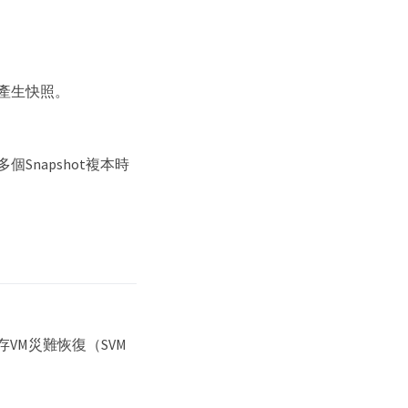
來產生快照。
Snapshot複本時
儲存VM災難恢復（SVM