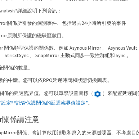
or Analysis*詳細說明下列資訊：
Mirror關係所引發的個別事件、包括過去24小時所引發的事件
Mirror原則所保護的磁碟區數目。
ror 關係類型保護的關係數、例如 Asynous Mirror 、 Asynous Vault 
lt 、 StricxtSync 、 SnapMirror 主動式同步一致性群組和 Sync 。
全關係的數量。
數的中斷。您可以依RPO延遲時間和狀態切換圖表。
ged關係的延遲臨界值。您可以單擊設置圖標（
）來配置延遲閾
"設定非託管保護關係的延遲臨界值設定"
。
rror關係請注意
apMirror關係、會計算啟用讀取和寫入的來源磁碟區。不考慮