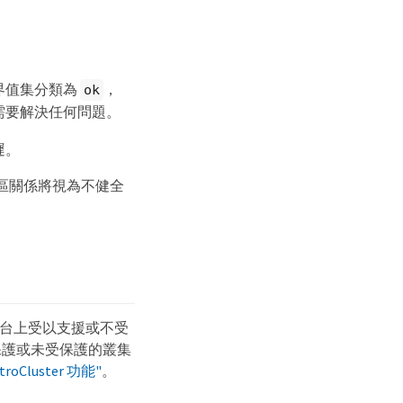
臨界值集分類為
，
ok
需要解決任何問題。
遲。
區關係將視為不健全
 您站台上受以支援或不受
保護或未受保護的叢集
roCluster 功能"
。