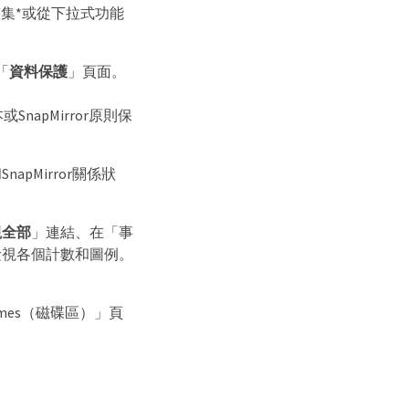
集*或從下拉式功能
「
資料保護
」頁面。
apMirror原則保
pMirror關係狀
視全部
」連結、在「事
檢視各個計數和圖例。
mes（磁碟區）」頁