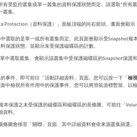
所有受監控叢集或單一叢集的資料保護狀態而定、請選取*所有叢
一叢集。
ta Protection（資料保護）」面板頂端的向右箭頭。畫面會顯示
選取的是單一或所有叢集而定、此頁面會顯示受Snapshot複本或Sn
資料保護狀態、並顯示未受保護磁碟區的計數。
單中選取叢集、會顯示該叢集中受保護磁碟區的Snapshot保護和Sna
上的事件、即可前往「活動詳細資料」頁面。您可以按一下「
檢
頁面中檢視所有作用中的保護事件。您可以將滑鼠游標暫留、以
：
hot複本保護之未受保護的磁碟區和磁碟區的長條圖、可前往「Volu
細資料。
橫條圖會移至「關聯」頁面、其中詳細資料會依來源叢集篩選。