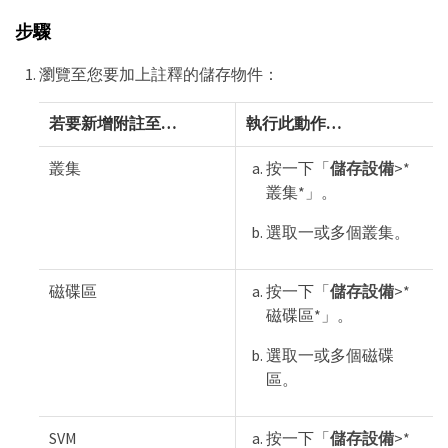
步驟
瀏覽至您要加上註釋的儲存物件：
若要新增附註至…​
執行此動作…​
叢集
按一下「
儲存設備
>*
叢集*」。
選取一或多個叢集。
磁碟區
按一下「
儲存設備
>*
磁碟區*」。
選取一或多個磁碟
區。
SVM
按一下「
儲存設備
>*