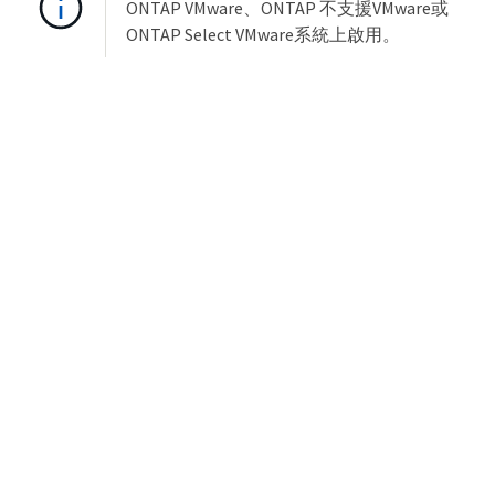
ONTAP VMware、ONTAP 不支援VMware或
ONTAP Select VMware系統上啟用。