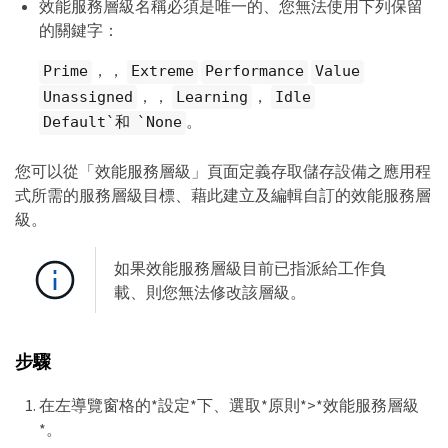
效能服務層級名稱必須是唯一的、您無法使用下列保留
的關鍵字：
，，
Prime
Extreme
Performance
Value
，，
，
Unassigned
Learning
Idle
。
Default`和 `None
您可以從「效能服務層級」頁面定義存取儲存設備之應用程
式所需的服務層級目標、藉此建立及編輯自訂的效能服務層
級。
如果效能服務層級目前已指派給工作負
載、則您無法修改該層級。
步驟
在左導覽窗格的*設定*下、選取*原則*>*效能服務層級
*。