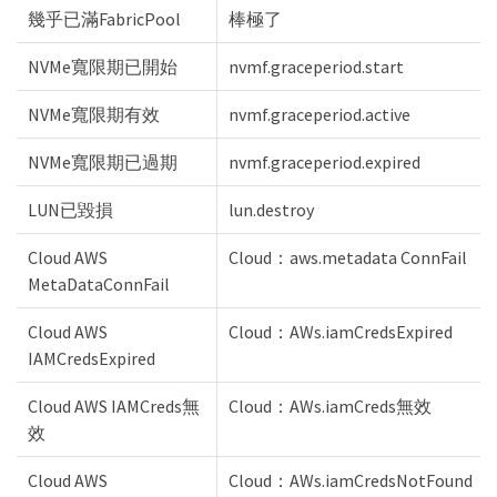
幾乎已滿FabricPool
棒極了
NVMe寬限期已開始
nvmf.graceperiod.start
NVMe寬限期有效
nvmf.graceperiod.active
NVMe寬限期已過期
nvmf.graceperiod.expired
LUN已毀損
lun.destroy
Cloud AWS
Cloud：aws.metadata ConnFail
MetaDataConnFail
Cloud AWS
Cloud：AWs.iamCredsExpired
IAMCredsExpired
Cloud AWS IAMCreds無
Cloud：AWs.iamCreds無效
效
Cloud AWS
Cloud：AWs.iamCredsNotFound