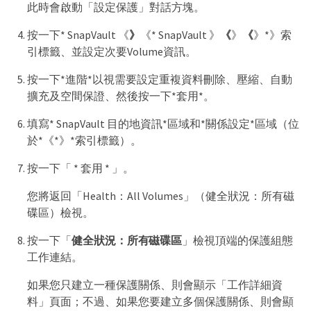
此時會啟動「設定保護」對話方塊。
按一下* SnapVault 《
》
《* SnapVault 》
《
》
《
》*》索
引標籤、並設定次要Volume資訊。
按一下*進階*以視需要設定重複資料刪除、壓縮、自動
擴充及空間保證、然後按一下*套用*。
填寫* SnapVault 目的地資訊*區域和*關係設定*區域（位
於*《*》*索引標籤）。
按一下「 * 套用 * 」。
您將返回「Health：All Volumes」（健全狀況：所有磁
碟區）檢視。
按一下「
健全狀況：所有磁碟區
」檢視頂端的保護組態
工作連結。
如果您只建立一種保護關係、則會顯示「工作詳細資
料」頁面；不過、如果您要建立多個保護關係、則會顯