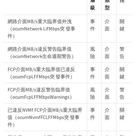
級
型
網路介面MB/s重大臨界值外洩
事
介
關
（ocumNetwork LifMbps突 發事
件
面
鍵
件）
網路介面MB/s違反警告臨界值
風
介
警
（ocumNetwork生命週期警告）
險
面
告
FCP介面MB/s重大臨界值已違反
事
介
關
（ocumFcpLFFMbps突 發事件）
件
面
鍵
FCP介面MB/s違反警告臨界值
風
介
警
（ocumFcpLFFMbpsWarnings）
險
面
告
已違反NVMf FCP介面MB/s重大臨界
事
介
關
值（ocumNvmfFCLFFMbps突 發事
件
面
鍵
件）