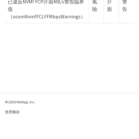
已違反NVMf FCP介面MB/s警告臨界
風
介
警
值
險
面
告
（ocumNvmfFCLFFMbpsWarnings）
© 2026 NetApp, Inc.
使用條款
隱私權政策
Cookie 政策