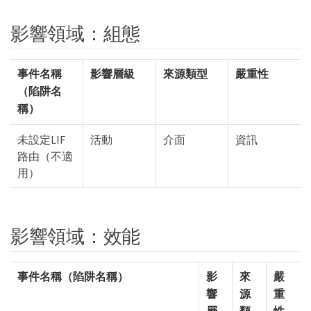
影響領域：組態
事件名稱
影響層級
來源類型
嚴重性
（陷阱名
稱）
未設定LIF
活動
介面
資訊
路由（不適
用）
影響領域：效能
事件名稱（陷阱名稱）
影
來
嚴
響
源
重
層
類
性