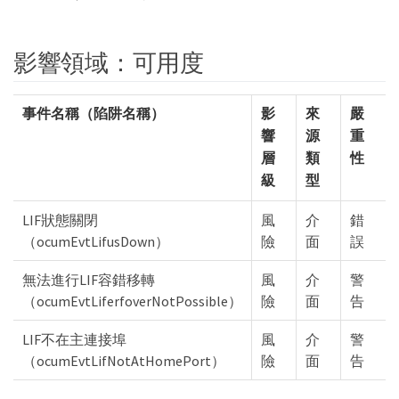
影響領域：可用度
事件名稱（陷阱名稱）
影
來
嚴
響
源
重
層
類
性
級
型
LIF狀態關閉
風
介
錯
（ocumEvtLifusDown）
險
面
誤
無法進行LIF容錯移轉
風
介
警
（ocumEvtLiferfoverNotPossible）
險
面
告
LIF不在主連接埠
風
介
警
（ocumEvtLifNotAtHomePort）
險
面
告