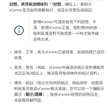
狀態。將滑鼠游標移到「*狀態
」欄位上、會顯示
vCenter是否如預期般執行、或是出現警告或錯誤。
新增vCenter可讓您檢視下列狀態。不
過、新增vCenter之後、相對應VM的效
能和延遲資料可能需要一小時才能準確
反映出來。
綠色：正常、表示vCenter已被探索、效能指標已成功
收集
黃色：警告（例如、vCenter伺服器的統計資料層級尚
未設定為3或以上、無法取得每個物件的統計資料）
橘色：錯誤（指出任何內部錯誤、例如例外、組態資
料收集失敗或vCenter無法連線）您可以按一下欄顯示
圖示（
顯示/隱藏
）、檢視vCenter狀態的狀態訊息、
並疑難排解問題。