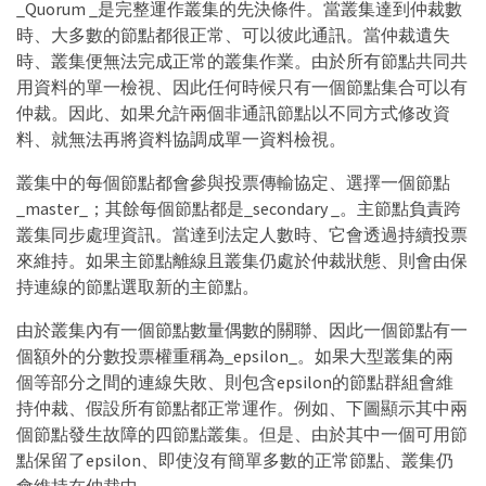
_Quorum _是完整運作叢集的先決條件。當叢集達到仲裁數
時、大多數的節點都很正常、可以彼此通訊。當仲裁遺失
時、叢集便無法完成正常的叢集作業。由於所有節點共同共
用資料的單一檢視、因此任何時候只有一個節點集合可以有
仲裁。因此、如果允許兩個非通訊節點以不同方式修改資
料、就無法再將資料協調成單一資料檢視。
叢集中的每個節點都會參與投票傳輸協定、選擇一個節點
_master_；其餘每個節點都是_secondary _。主節點負責跨
叢集同步處理資訊。當達到法定人數時、它會透過持續投票
來維持。如果主節點離線且叢集仍處於仲裁狀態、則會由保
持連線的節點選取新的主節點。
由於叢集內有一個節點數量偶數的關聯、因此一個節點有一
個額外的分數投票權重稱為_epsilon_。如果大型叢集的兩
個等部分之間的連線失敗、則包含epsilon的節點群組會維
持仲裁、假設所有節點都正常運作。例如、下圖顯示其中兩
個節點發生故障的四節點叢集。但是、由於其中一個可用節
點保留了epsilon、即使沒有簡單多數的正常節點、叢集仍