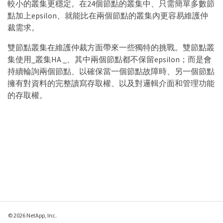
較小的叢集更穩定。在24個節點的叢集中、只需簡單多數節
點加上epsilon、就能比在兩個節點的叢集內更容易維護仲
裁需求。
雙節點叢集在維護仲裁方面帶來一些獨特的挑戰。雙節點叢
集使用_叢集HA _、其中兩個節點都不保留epsilon；而是會
持續輪詢兩個節點、以確保當一個節點故障時、另一個節點
擁有對資料的完整讀寫存取權、以及對邏輯介面和管理功能
的存取權。
© 2026 NetApp, Inc.