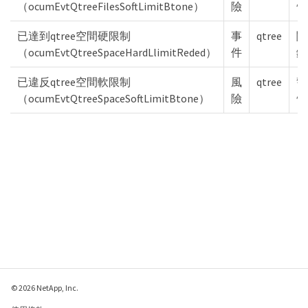
（ocumEvtQtreeFilesSoftLimitBtone）
險
告
已達到qtree空間硬限制
事
qtree
關
（ocumEvtQtreeSpaceHardLlimitReded）
件
鍵
已違反qtree空間軟限制
風
qtree
警
（ocumEvtQtreeSpaceSoftLimitBtone）
險
告
© 2026 NetApp, Inc.