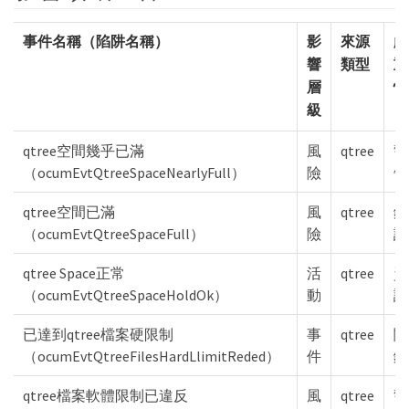
事件名稱（陷阱名稱）
影
來源
嚴
響
類型
重
層
性
級
qtree空間幾乎已滿
風
qtree
警
（ocumEvtQtreeSpaceNearlyFull）
險
告
qtree空間已滿
風
qtree
錯
（ocumEvtQtreeSpaceFull）
險
誤
qtree Space正常
活
qtree
資
（ocumEvtQtreeSpaceHoldOk）
動
訊
已達到qtree檔案硬限制
事
qtree
關
（ocumEvtQtreeFilesHardLlimitReded）
件
鍵
qtree檔案軟體限制已違反
風
qtree
警