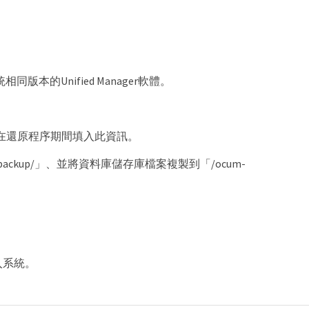
 7.x系統相同版本的Unified Manager軟體。
在還原程序期間填入此資訊。
-backup/」、並將資料庫儲存庫檔案複製到「/ocum-
登入系統。