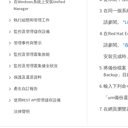
在Windows系統上安裝Unified
Manager
在同一個系統上安
執行組態和管理工作
請參閱。
"
監控及管理儲存設備
在Red Hat 
管理事件與警示
請參閱。
"在
監控及管理叢集效能
安裝完成時
監控及管理叢集健全狀況
將備份檔案（如
Backup」目
保護及還原資料
輸入下列命令、
產生自訂報告
「um備份還原-f
使用REST API管理儲存設備
在網頁瀏覽器中
法律聲明