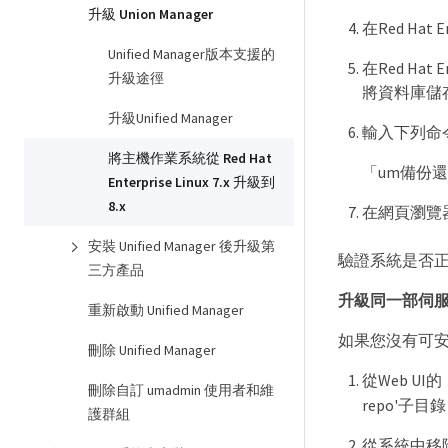
升級 Union Manager
在Red Hat E
Unified Manager版本支援的
在Red Hat
升級途徑
將資料庫儲存庫
升級Unified Manager
輸入下列命令、
將主機作業系統從 Red Hat
「um備份還原-f
Enterprise Linux 7.x 升級到
8.x
在網頁瀏覽器中
安裝 Unified Manager 後升級第
驗證系統是否正常運作
三方產品
升級同一部伺
重新啟動 Unified Manager
如果您沒有可安裝R
刪除 Unified Manager
從Web UI
刪除自訂 umadmin 使用者和維
repo'子
護群組
從系統中移除Re