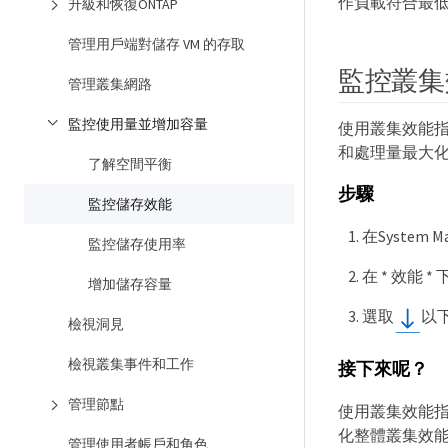
作負載符合最
升級和恢復ONTAP
管理用戶端對儲存 VM 的存取
監控叢集
管理叢集網路
監控使用量並增加容量
使用叢集效能指
和處理量最大
了解空間平衡
步驟
監控儲存效能
在System M
監控儲存使用率
在 * 效能
增加儲存容量
選取
以
檢視洞見
檢視叢集事件和工作
接下來呢？
管理節點
使用叢集效能指
化整體叢集效
管理使用者帳戶和角色