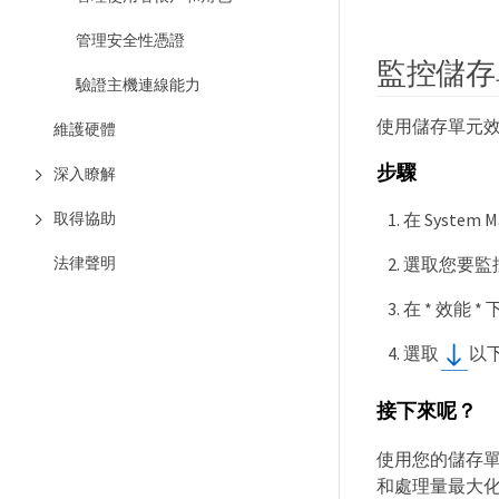
管理安全性憑證
監控儲存
驗證主機連線能力
使用儲存單元效
維護硬體
步驟
深入瞭解
取得協助
在 System 
法律聲明
選取您要監控
在 * 效能
選取
以
接下來呢？
使用您的儲存單
和處理量最大