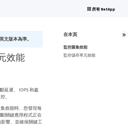
所有 NetApp
在本頁
英文版本為準。
監控叢集效能
單元效能
監控儲存單元效能
斷延遲、 IOPS 和處
監控。
叢集效能時、您發現每
判斷關鍵應用程式正在
的影響、並確保關鍵工