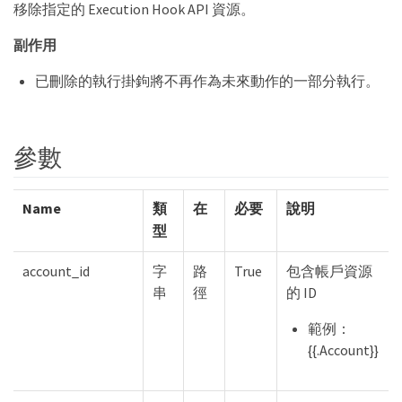
移除指定的 Execution Hook API 資源。
副作用
已刪除的執行掛鉤將不再作為未來動作的一部分執行。
參數
Name
類
在
必要
說明
型
account_id
字
路
True
包含帳戶資源
串
徑
的 ID
範例：
{{.Account}}