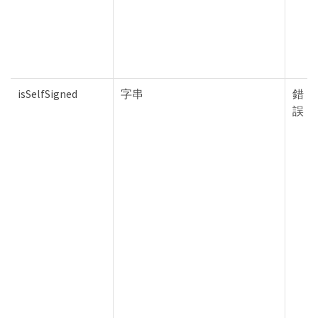
isSelfSigned
字串
錯
誤