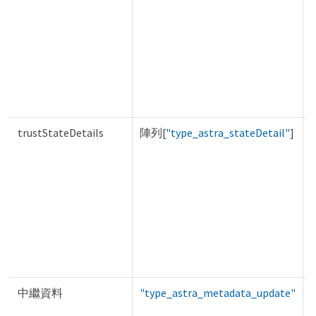
trustStateDetails
陣列[
"type_astra_stateDetail"
]
T
中繼資料
"type_astra_metadata_update"
T