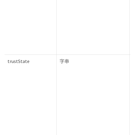
trustState
字串
T