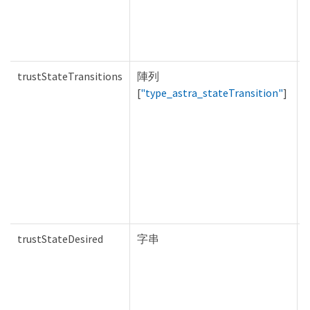
trustStateTransitions
陣列
T
[
"type_astra_stateTransition"
]
trustStateDesired
字串