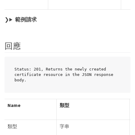
範例請求
回應
Status: 201, Returns the newly created 
certificate resource in the JSON response 
body.
Name
類型
類型
字串
T