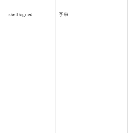
isSelfSigned
字串
T