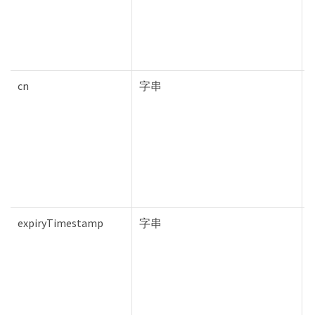
cn
字串
T
expiryTimestamp
字串
T