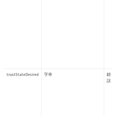
trustStateDesired
字串
錯
誤