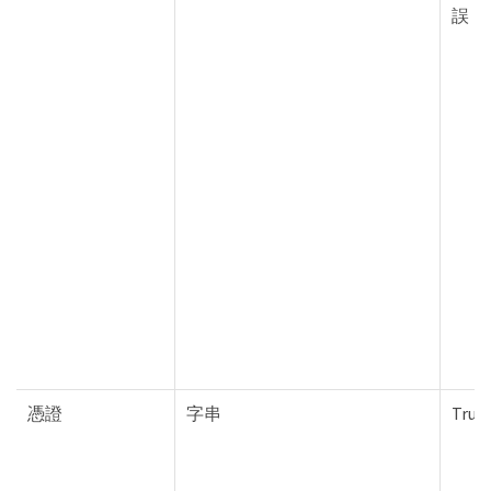
誤
憑證
字串
True