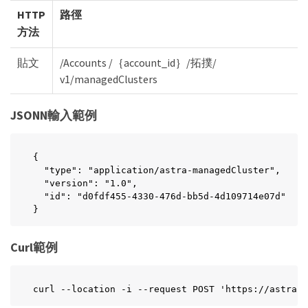
HTTP
路徑
方法
貼文
/Accounts /｛account_id｝/拓撲/
v1/managedClusters
JSONN輸入範例
{

  "type": "application/astra-managedCluster",

  "version": "1.0",

  "id": "d0fdf455-4330-476d-bb5d-4d109714e07d"

}
Curl範例
curl --location -i --request POST 'https://astra.