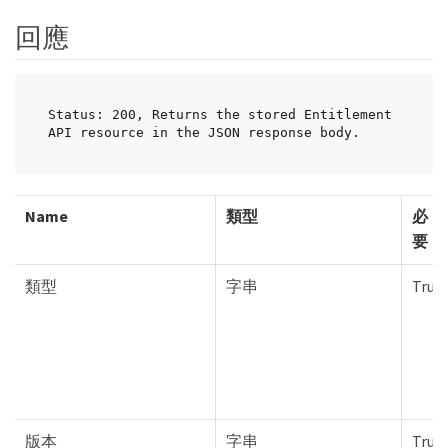
回應
Status: 200, Returns the stored Entitlement 
API resource in the JSON response body.
Name
類型
必
要
類型
字串
True
版本
字串
True