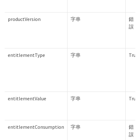
productVersion
字串
錯
誤
entitlementType
字串
True
entitlementValue
字串
True
entitlementConsumption
字串
錯
誤