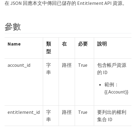
在 JSON 回應本文中傳回已儲存的 Entitlement API 資源。
參數
Name
類
在
必要
說明
型
account_id
字
路徑
True
包含帳戶資源
串
的 ID
範例：
{{.Account}}
entitlement_id
字
路徑
True
要列出的權利
串
集合 ID