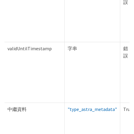
誤
validUntilTimestamp
字串
錯
誤
中繼資料
"type_astra_metadata"
True