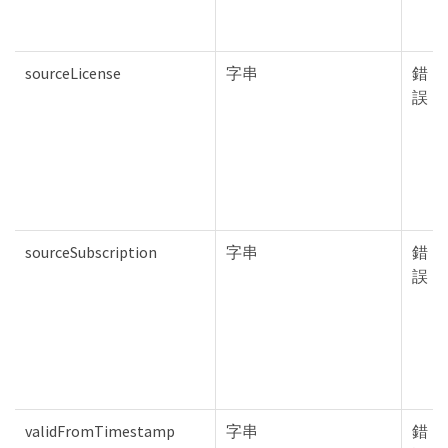
sourceLicense
字串
錯
誤
sourceSubscription
字串
錯
誤
validFromTimestamp
字串
錯