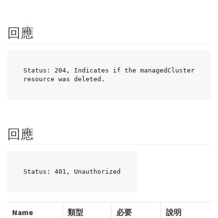
回應
Status: 204, Indicates if the managedCluster 
resource was deleted.
回應
Status: 401, Unauthorized
Name
類型
必要
說明