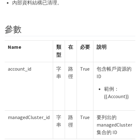
內部資料結構已清理。
參數
Name
類
在
必要
說明
型
account_id
字
路
True
包含帳戶資源的
串
徑
ID
範例：
{{.Account}}
managedCluster_id
字
路
True
要列出的
串
徑
managedCluster
集合的 ID