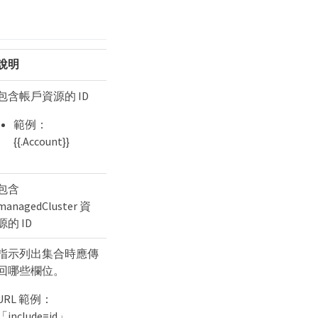
說明
包含帳戶資源的 ID
範例：
{{.Account}}
包含
managedCluster 資
源的 ID
指示列出集合時應傳
回哪些欄位。
URL 範例：
「include=id」、