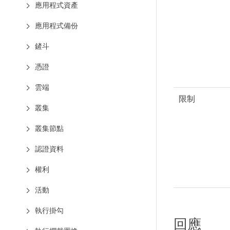
應用程式資產
應用程式備份
鏟斗
憑證
雲端
限制
叢集
叢集節點
認證資料
權利
活動
執行掛勾
回應