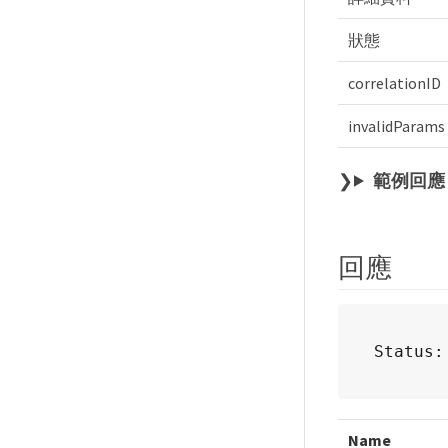
狀態
correlationID
invalidParams
範例回應
回應
Status:
Name