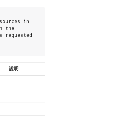
ources in 
 the 
 requested 
說明