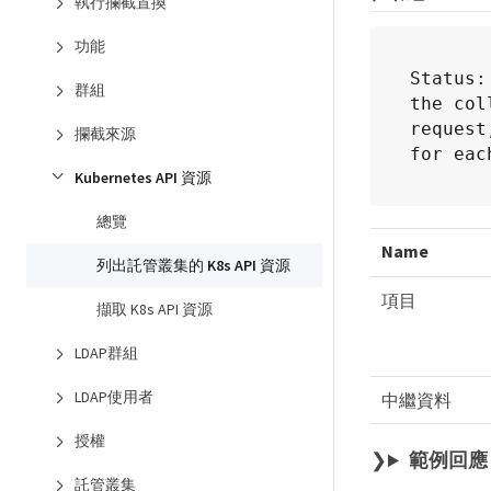
執行攔截置換
功能
Status:
群組
the col
request
攔截來源
for eac
Kubernetes API 資源
總覽
Name
列出託管叢集的 K8s API 資源
項目
擷取 K8s API 資源
LDAP群組
LDAP使用者
中繼資料
授權
範例回應
託管叢集