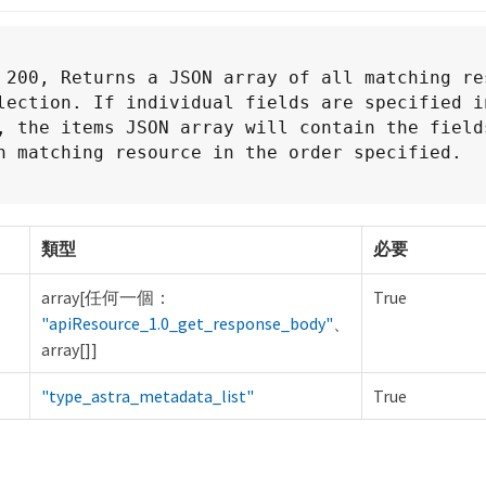
 200, Returns a JSON array of all matching res
lection. If individual fields are specified in
, the items JSON array will contain the fields
h matching resource in the order specified.
類型
必要
array[任何一個：
True
"apiResource_1.0_get_response_body"
、
array[]]
"type_astra_metadata_list"
True