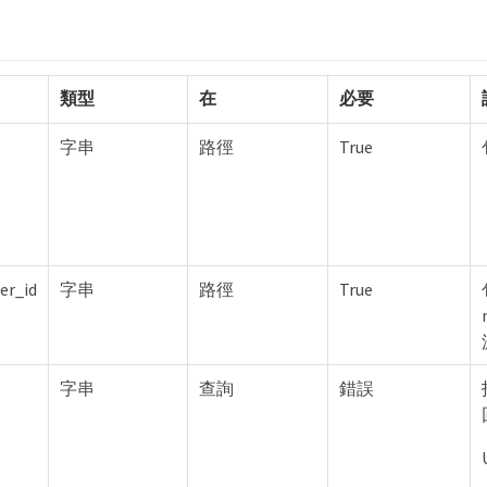
類型
在
必要
字串
路徑
True
er_id
字串
路徑
True
字串
查詢
錯誤