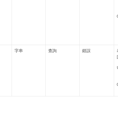
字串
查詢
錯誤