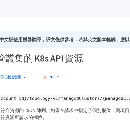
中文版使用機器翻譯，譯文僅供參考，若與英文版本牴觸，應以
叢集的 K8s API 資源
建議變更
PDF
account_id}/topology/v1/managedClusters/{managedCl
符合資源的 JSON 陣列。如果在請求中指定了個別欄位，則項目 J
相符資源所請求的欄位。