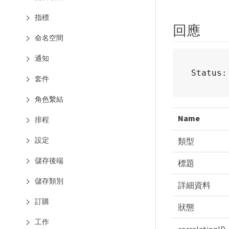
指標
回應
命名空間
通知
Status:
套件
角色繫結
Name
排程
設定
類型
儲存後端
標題
儲存類別
詳細資料
訂購
狀態
工作