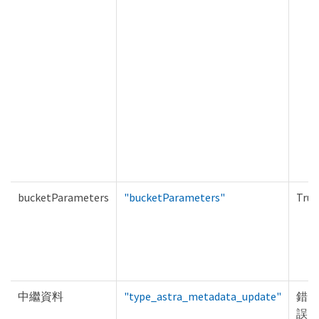
bucketParameters
"bucketParameters"
True
中繼資料
"type_astra_metadata_update"
錯
誤