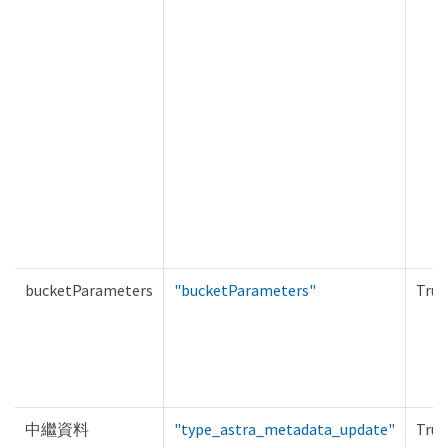
bucketParameters
"bucketParameters"
True
中繼資料
"type_astra_metadata_update"
True