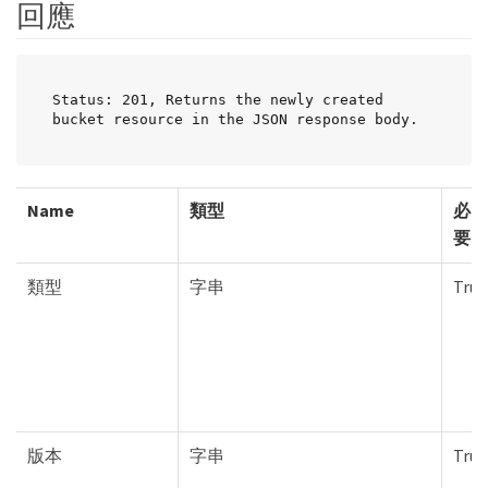
回應
Status: 201, Returns the newly created 
bucket resource in the JSON response body.
Name
類型
必
要
類型
字串
True
版本
字串
True