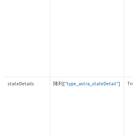
stateDetails
陣列[
"type_astra_stateDetail"
]
True