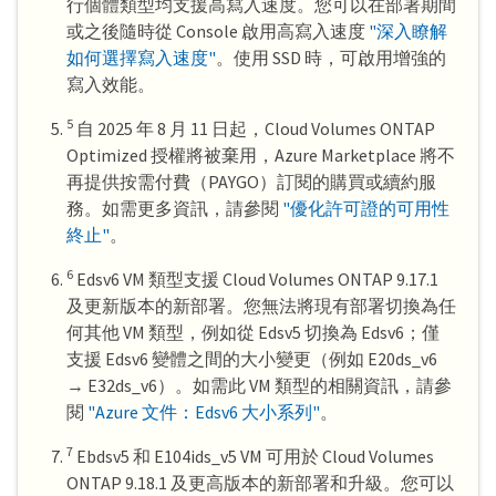
行個體類型均支援高寫入速度。您可以在部署期間
或之後隨時從 Console 啟用高寫入速度
"深入瞭解
如何選擇寫入速度"
。使用 SSD 時，可啟用增強的
寫入效能。
5
自 2025 年 8 月 11 日起，Cloud Volumes ONTAP
Optimized 授權將被棄用，Azure Marketplace 將不
再提供按需付費（PAYGO）訂閱的購買或續約服
務。如需更多資訊，請參閱
"優化許可證的可用性
終止"
。
6
Edsv6 VM 類型支援 Cloud Volumes ONTAP 9.17.1
及更新版本的新部署。您無法將現有部署切換為任
何其他 VM 類型，例如從 Edsv5 切換為 Edsv6；僅
支援 Edsv6 變體之間的大小變更（例如 E20ds_v6
→ E32ds_v6）。如需此 VM 類型的相關資訊，請參
閱
"Azure 文件：Edsv6 大小系列"
。
7
Ebdsv5 和 E104ids_v5 VM 可用於 Cloud Volumes
ONTAP 9.18.1 及更高版本的新部署和升級。您可以