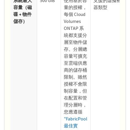
系統最大
500 GiB
使用基於容
支援的虛擬機
容量（磁
量的授權，
器類型
碟 + 物件
每個 Cloud
儲存）
Volumes
ONTAP 系
統都支援分
層至物件儲
存。分層總
容量可擴充
至雲端供應
商的儲存桶
限制。雖然
授權不會限
制容量，但
在配置和管
理分層時，
您應遵循
"FabricPool
最佳實