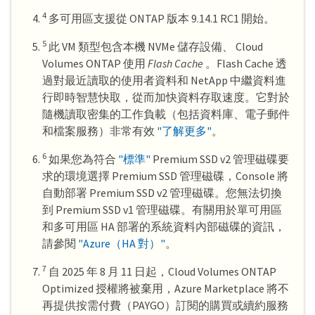
4
多可用區支援從 ONTAP 版本 9.14.1 RC1 開始。
5
此 VM 類型包含本機 NVMe 儲存設備、 Cloud
Volumes ONTAP 使用
Flash Cache
。Flash Cache 透
過對最近讀取的使用者資料和 NetApp 中繼資料進
行即時智慧快取，從而加快資料存取速度。它對於
隨機讀取密集的工作負載（包括資料庫、電子郵件
和檔案服務）非常有效
"了解更多"
。
6
如果您為符合
"標準"
Premium SSD v2 管理磁碟要
求的環境選擇 Premium SSD 管理磁碟，Console 將
自動部署 Premium SSD v2 管理磁碟。您無法切換
到 Premium SSD v1 管理磁碟。有關用於單可用區
和多可用區 HA 部署的系統資料內部磁碟的資訊，
請參閱
"Azure（HA 對）"
。
7
自 2025 年 8 月 11 日起，Cloud Volumes ONTAP
Optimized 授權將被棄用，Azure Marketplace 將不
再提供按需付費（PAYGO）訂閱的購買或續約服務