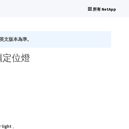
所有 NetApp
英文版本為準。
啟機櫃定位燈
 light
。