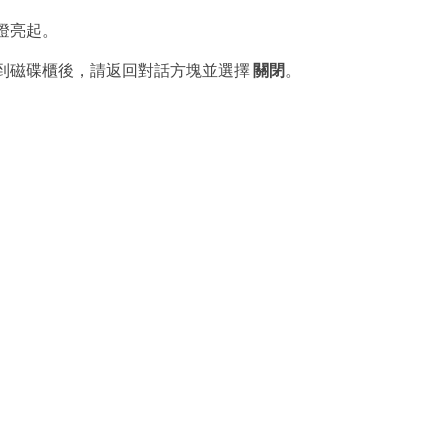
燈亮起。
到磁碟櫃後，請返回對話方塊並選擇
關閉
。