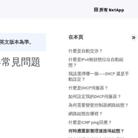
所有 NetApp
在本頁
英文版本為準。
什麼是自動交涉？
控制器常見問題
什麼是IPv6無狀態位址自動組
態？
我該選擇哪一個——DHCP 還是手
動設定？
什麼是DHCP伺服器？
如何設定我的DHCP伺服器？
為何需要變更控制器網路組態？
網路組態在哪裡？
什麼是ICMP ping回應？
何時應重新整理連接埠組態？