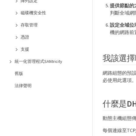
陣列設定
提供節點的
判斷全域網
磁碟機安全性
設定全域位
存取管理
機的網路前
憑證
支援
我該選擇
統一化管理程式SANtricity
網路組態的預設
舊版
必使用此選項
法律聲明
什麼是D
動態主機組態傳
每個連線至TC