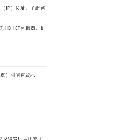
（IP）位址、子網路
用DHCP伺服器、則
遮罩）和閘道資訊。
g」是系統管理員用來手