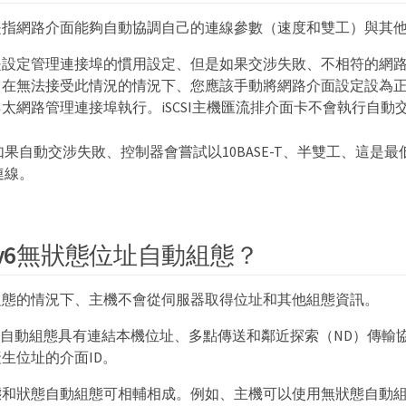
是指網路介面能夠自動協調自己的連線參數（速度和雙工）與其
是設定管理連接埠的慣用設定、但是如果交涉失敗、不相符的網
。在無法接受此情況的情況下、您應該手動將網路介面設定設為
太網路管理連接埠執行。iSCSI主機匯流排介面卡不會執行自動
如果自動交涉失敗、控制器會嘗試以10BASE-T、半雙工、這是
連線。
Pv6無狀態位址自動組態？
組態的情況下、主機不會從伺服器取得位址和其他組態資訊。
狀態自動組態具有連結本機位址、多點傳送和鄰近探索（ND）傳輸協
生位址的介面ID。
態和狀態自動組態可相輔相成。例如、主機可以使用無狀態自動