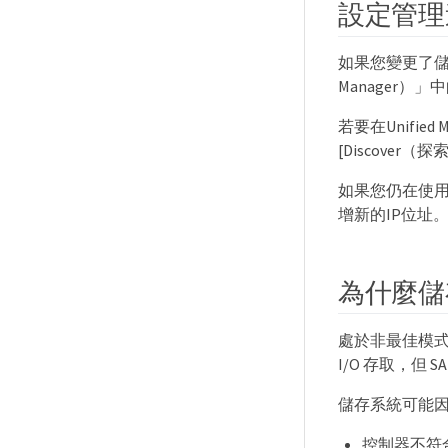
設定管理
如果您變更了儲存陣
Manager）
若要在Unifi
[Discover（
如果您仍在使用S
增新的IP位址
為什麼儲
處於非最佳模
I/O 存取，但 
儲存系統可能
控制器不符