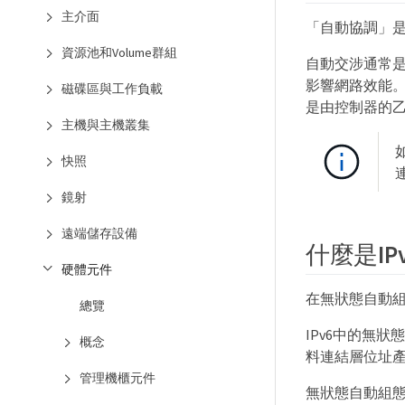
主介面
「自動協調」
資源池和Volume群組
自動交涉通常
影響網路效能
磁碟區與工作負載
是由控制器的乙
主機與主機叢集
快照
鏡射
遠端儲存設備
什麼是I
硬體元件
在無狀態自動
總覽
IPv6中的無
概念
料連結層位址產
管理機櫃元件
無狀態自動組