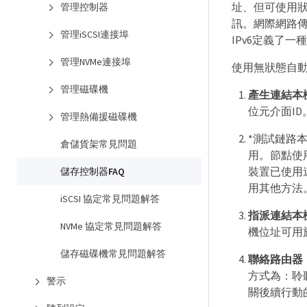
址、但可使用
管理控制器
訊。網際網路傳
管理iSCSI連接埠
IPv6定義了
管理NVMe連接埠
使用無狀態自
管理磁碟機
產生連結本
位元介面ID
管理熱備援磁碟機
*測試鏈路
倉儲貨架常見問題
用。節點使
裝置已使用
儲存控制器FAQ
用其他方法
iSCSI 協定常見問題解答
指派連結本
NVMe 協定常見問題解答
機位址可用
儲存磁碟機常見問題解答
聯絡路由器
方式為：聆
警示
關後續行動