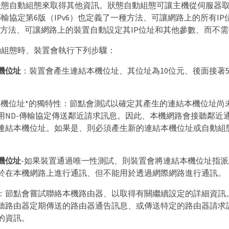
狀態自動組態來取得其他資訊。狀態自動組態可讓主機從伺服器
輸協定第6版（IPv6）也定義了一種方法、可讓網路上的所有I
一種方法、可讓網路上的裝置自動設定其IP位址和其他參數、而不
動組態時、裝置會執行下列步驟：
機位址
：裝置會產生連結本機位址、其位址為10位元、後面接著5
。
本機位址*的獨特性：節點會測試以確定其產生的連結本機位址尚
用ND-傳輸協定傳送鄰近請求訊息。因此、本機網路會接聽鄰近
連結本機位址。如果是、則必須產生新的連結本機位址或自動組
。
機位址
-如果裝置通過唯一性測試、則裝置會將連結本機位址指派
於在本機網路上進行通訊、但不能用於透過網際網路進行通訊。
：節點會嘗試聯絡本機路由器、以取得有關繼續設定的詳細資訊
聽路由器定期傳送的路由器通告訊息、或傳送特定的路由器請求
的資訊。