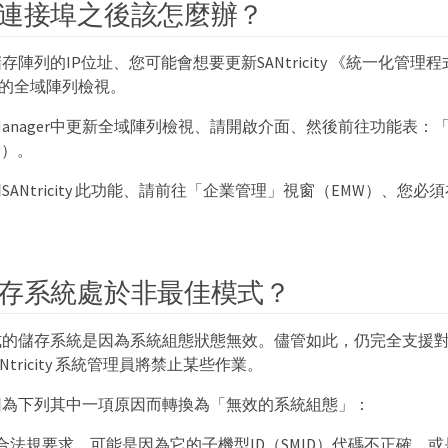
連接埠之後該怎麼辦？
列的IP位址、您可能會想要更新SANtricity 《統一化管理程式（Cis
」中的全域陣列檢視。
ed Manager中更新全域陣列檢視、請開啟介面、然後前往功能表：「
探索）。
ANtricity 此功能、請前往「企業管理」視窗（EMW）、您
。
存系統處於非最佳模式？
式的儲存系統是因為系統組態狀態無效。儘管如此，仍完全支援
SANtricity 系統管理員將禁止某些作業。
因為下列其中一項原因而轉換為「無效的系統組態」：
合法規要求、可能是因為它的子機型ID（SMID）代碼不正確、