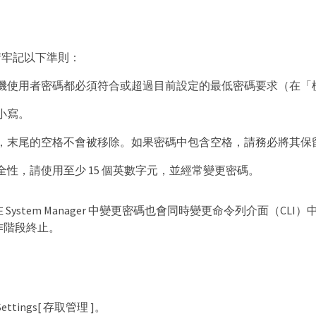
請牢記以下準則：
機使用者密碼都必須符合或超過目前設定的最低密碼要求（在「檢視
小寫。
，末尾的空格不會被移除。如果密碼中包含空格，請務必將其保
全性，請使用至少 15 個英數字元，並經常變更密碼。
在 System Manager 中變更密碼也會同時變更命令列介面（
作階段終止。
tings[ 存取管理 ]。