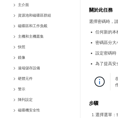
主介面
關於此任務
資源池和磁碟區群組
選擇密碼時，
磁碟區和工作負載
任何新的本
主機和主機叢集
密碼區分大
快照
設定密碼時
鏡像
為了提高安
遠端儲存設備
硬體元件
警示
陣列設定
步驟
磁碟機安全性
選擇選單：Set