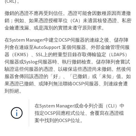
(CRL) 。
撤銷的憑證不應再受到信任。憑證可能會因數種原因而遭撤
銷；例如、如果憑證授權單位（CA）未適當核發憑證、私密
金鑰遭洩漏、或是識別的實體未遵守原則要求。
在System Manager中建立OCSP伺服器的連線之後、儲存陣
列會在連線至AutoSupport 某個伺服器、外部金鑰管理伺服
器（EKMS）、SSL上的輕量型目錄存取傳輸協定（LDAPS）
伺服器或Syslog伺服器時、執行撤銷檢查。儲存陣列會嘗試
驗證這些伺服器的憑證、以確保這些憑證尚未撤銷。然後伺
服器會傳回該憑證的「好」、「已撤銷」或「未知」值。如
果憑證已撤銷、或陣列無法聯絡OCSP伺服器、則連線會遭
到拒絕。
在System Manager或命令列介面（CLI）中
指定OCSP回應程式位址、會覆寫在憑證檔
案中找到的OCSP位址。