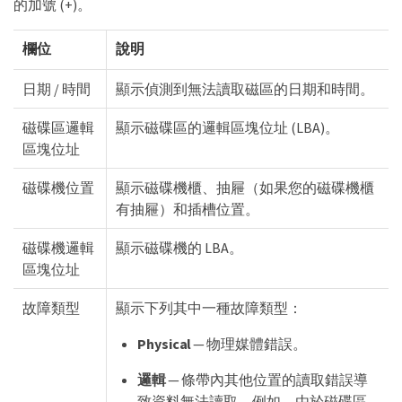
的加號 (+)。
欄位
說明
日期 / 時間
顯示偵測到無法讀取磁區的日期和時間。
磁碟區邏輯
顯示磁碟區的邏輯區塊位址 (LBA)。
區塊位址
磁碟機位置
顯示磁碟機櫃、抽屜（如果您的磁碟機櫃
有抽屜）和插槽位置。
磁碟機邏輯
顯示磁碟機的 LBA。
區塊位址
故障類型
顯示下列其中一種故障類型：
Physical
— 物理媒體錯誤。
邏輯
— 條帶內其他位置的讀取錯誤導
致資料無法讀取。例如，由於磁碟區